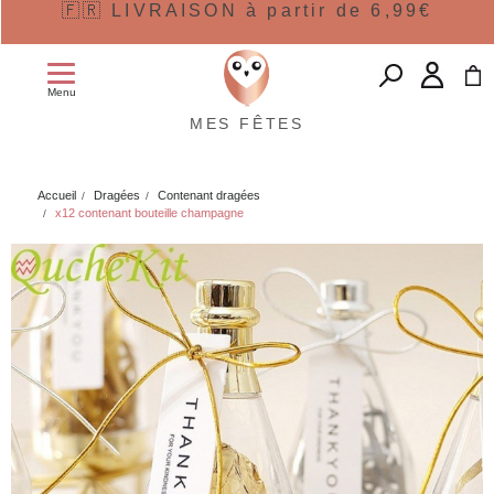
🇫🇷 LIVRAISON à partir de 6,99€
Menu
MES FÊTES
Accueil
Dragées
Contenant dragées
x12 contenant bouteille champagne