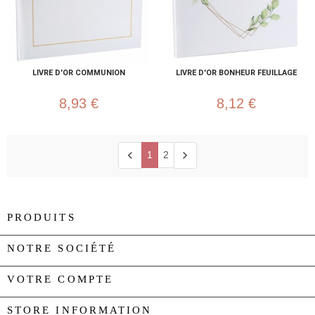
LIVRE D'OR COMMUNION
LIVRE D'OR BONHEUR FEUILLAGE
8,93 €
8,12 €
chevron_left
chevron_right
1
2
PRODUITS

NOTRE SOCIÉTÉ

VOTRE COMPTE

STORE INFORMATION
