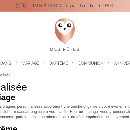
🇫🇷 LIVRAISON à partir de 6,99€
MES FÊTES
UBANS
MARIAGE
BAPTÊME
COMMUNION
ANNIVE
alisée
alisée
iage
 dragées personnalisées apporteront une touche originale à votre événement
 d'offrir n cadeau originale à vos invités. Pour un
mariage
, vous y personnal
nserve parfaitement contrairement aux dragées imprimées, effectivement la
tême