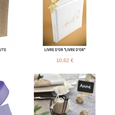
JUTE
LIVRE D'OR "LIVRE D'OR"
10,62 €
u rapide
Aperçu rapide
