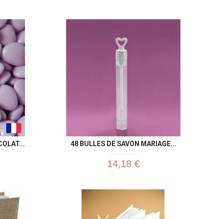
u rapide
Aperçu rapide

OLAT...
48 BULLES DE SAVON MARIAGE...
14,18 €
u rapide
Aperçu rapide
