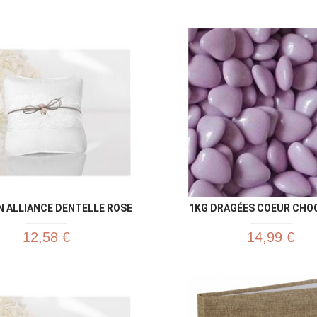
Aperçu rapide
Aperç


N ALLIANCE DENTELLE ROSE
1KG DRAGÉES COEUR CHOC
12,58 €
14,99 €
Aperçu rapide
Aperç

