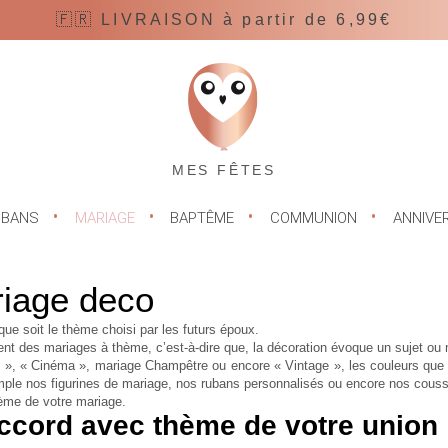
🇫🇷 LIVRAISON à partir de 6,99€
MES FÊTES
UBANS
MARIAGE
BAPTÊME
COMMUNION
ANNIVE
riage deco
que soit le thème choisi par les futurs époux.
nt des mariages à thème, c’est-à-dire que, la décoration évoque un sujet ou 
 », « Cinéma », mariage Champêtre ou encore « Vintage », les couleurs que l’o
mple nos figurines de mariage, nos rubans personnalisés ou encore nos coussi
hème de votre mariage.
ccord avec thème de votre union 