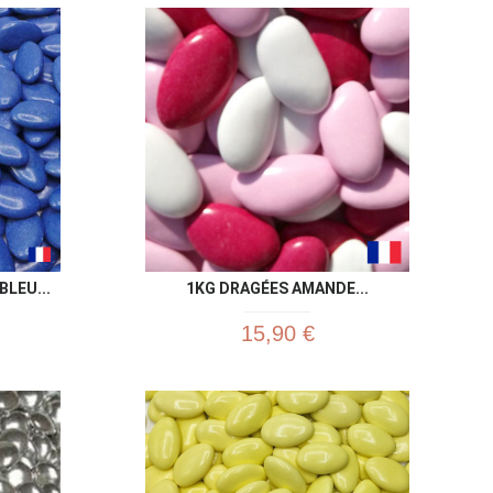
u rapide
Aperçu rapide

LEU...
1KG DRAGÉES AMANDE...
15,90 €
u rapide
Aperçu rapide
