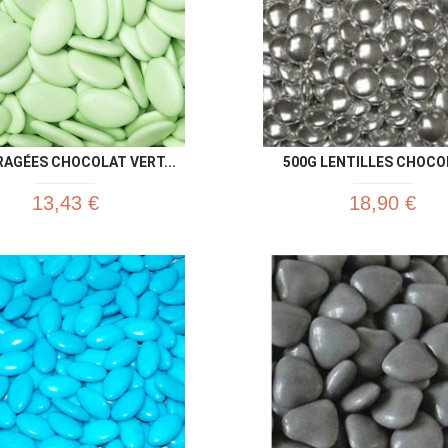
RAGÉES CHOCOLAT VERT...
500G LENTILLES CHOCOL
13,43 €
18,90 €
Aperçu rapide
Aperç

