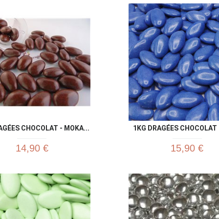
Aperçu rapide
Aperç


AGÉES CHOCOLAT - MOKA...
1KG DRAGÉES CHOCOLAT B
14,90 €
15,90 €
Aperçu rapide
Aperç

