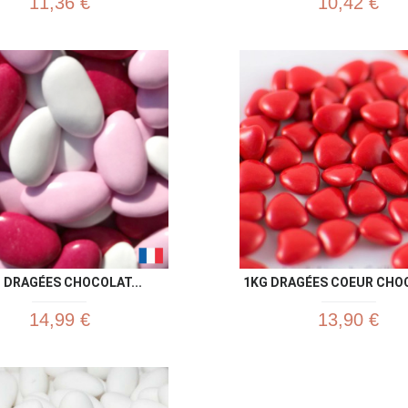
11,36 €
10,42 €
Aperçu rapide
Aperç


 DRAGÉES CHOCOLAT...
1KG DRAGÉES COEUR CHOC
14,99 €
13,90 €
Aperçu rapide
Aperç

