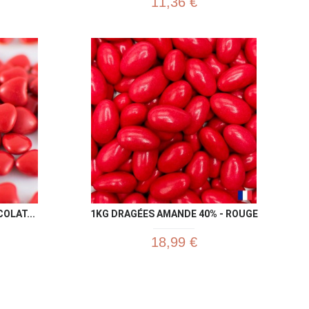
11,36 €
u rapide
Aperçu rapide

OLAT...
1KG DRAGÉES AMANDE 40% - ROUGE
18,99 €
u rapide