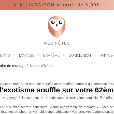
🇫🇷 LIVRAISON à partir de 6,99€
MES FÊTES
UBANS
MARIAGE
BAPTÊME
COMMUNION
ANNIVE
aire de mariage
Noces d'ivoire
élection mes-fetes.com qui rappelle cette matière naturelle qui compose les 
 d’exotisme souffle sur votre 62è
en voyage à l’autre bout du monde sans quitter votre domicile. En effet, l
ent aux mille secrets pour votre
62ème anniversaire de mariage
? Grâce à n
c tous vos proches, en véritable jungle africaine ! Vos convives s’attendront à