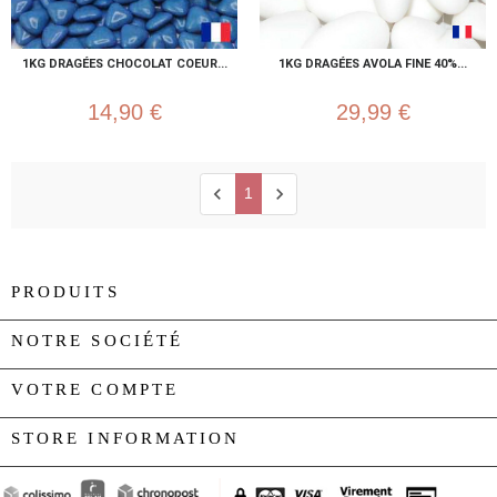
1KG DRAGÉES CHOCOLAT COEUR...
1KG DRAGÉES AVOLA FINE 40%...
14,90 €
29,99 €
chevron_left
chevron_right
1
PRODUITS

NOTRE SOCIÉTÉ

VOTRE COMPTE

STORE INFORMATION
