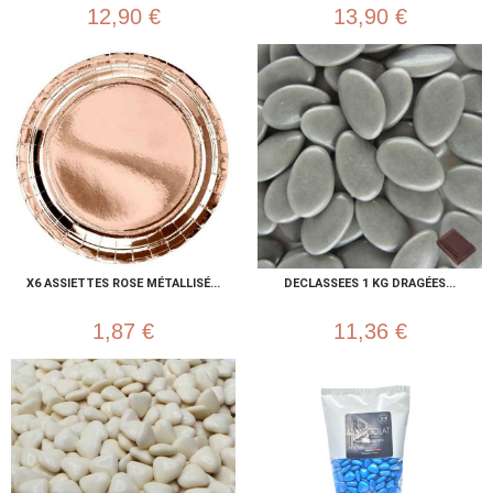
12,90 €
13,90 €
X6 ASSIETTES ROSE MÉTALLISÉ...
DECLASSEES 1 KG DRAGÉES...
1,87 €
11,36 €