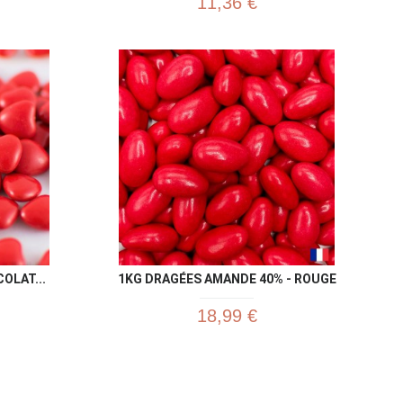
11,36 €
u rapide
Aperçu rapide

OLAT...
1KG DRAGÉES AMANDE 40% - ROUGE
18,99 €
u rapide