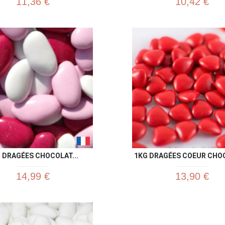
11,36 €
10,42 €
Aperçu rapide
Aperç


 DRAGÉES CHOCOLAT...
1KG DRAGÉES COEUR CHOC
14,99 €
13,90 €
Aperçu rapide
Aperç

