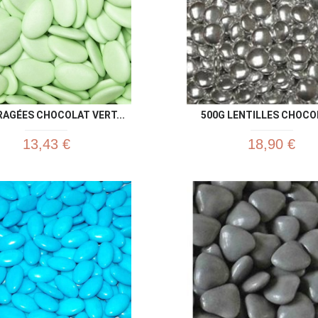
RAGÉES CHOCOLAT VERT...
500G LENTILLES CHOCOL
13,43 €
18,90 €
Aperçu rapide
Aperç

