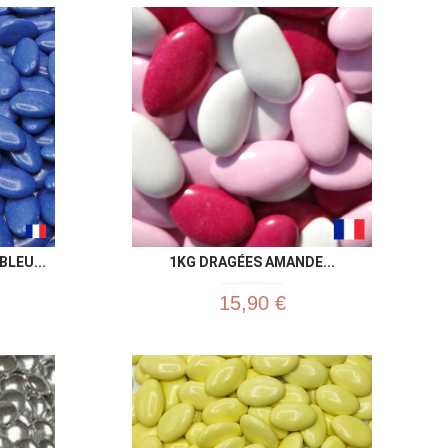
u rapide
Aperçu rapide

LEU...
1KG DRAGÉES AMANDE...
15,90 €
u rapide
Aperçu rapide
