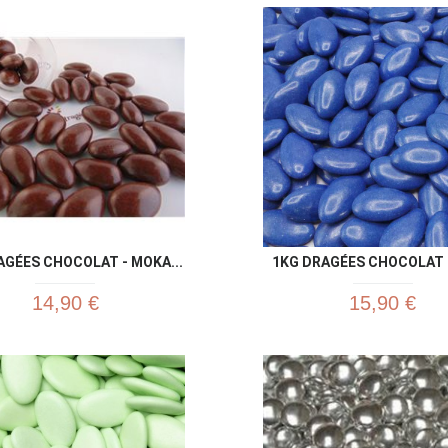
Aperçu rapide
Aperç


AGÉES CHOCOLAT - MOKA...
1KG DRAGÉES CHOCOLAT B
14,90 €
15,90 €
Aperçu rapide
Aperç

