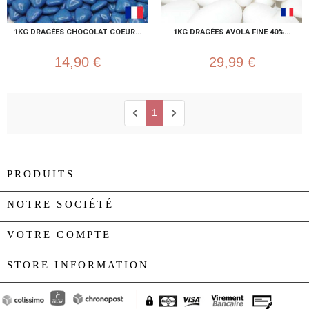
1KG DRAGÉES CHOCOLAT COEUR...
1KG DRAGÉES AVOLA FINE 40%...
14,90 €
29,99 €
chevron_left
chevron_right
1
PRODUITS

NOTRE SOCIÉTÉ

VOTRE COMPTE

STORE INFORMATION
