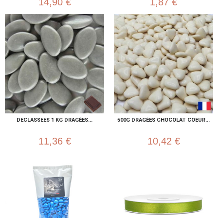
14,90 €
1,87 €
DECLASSEES 1 KG DRAGÉES...
500G DRAGÉES CHOCOLAT COEUR...
11,36 €
10,42 €