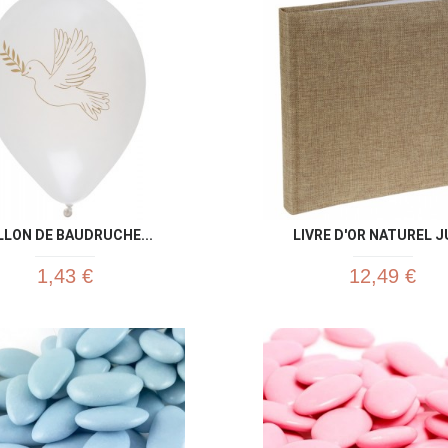
Aperçu rapide
Aperç


LLON DE BAUDRUCHE...
LIVRE D'OR NATUREL 
1,43 €
12,49 €
Aperçu rapide
Aperç

