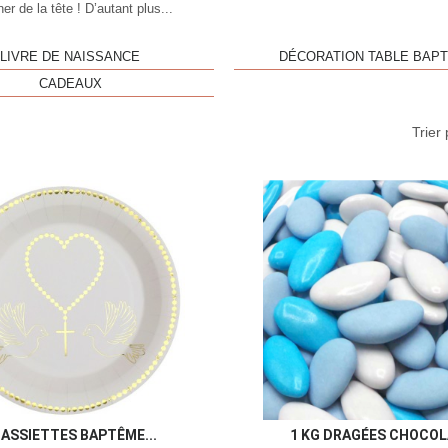
er de la tête ! D’autant plus...
LIVRE DE NAISSANCE
DÉCORATION TABLE BAP
CADEAUX
Trier 
Aperçu rapide
Aperç


 ASSIETTES BAPTÊME...
1 KG DRAGÉES CHOCOLA