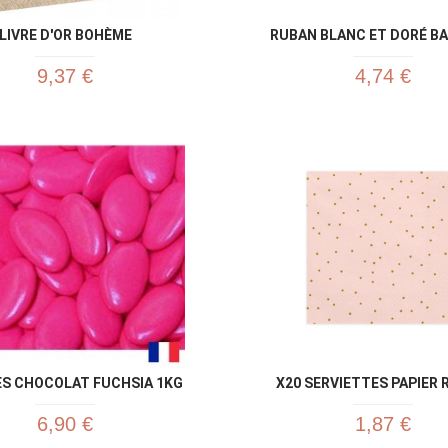
LIVRE D'OR BOHÈME
RUBAN BLANC ET DORÉ B
9,37 €
4,74 €
Aperçu rapide
Aperç


S CHOCOLAT FUCHSIA 1KG
X20 SERVIETTES PAPIER R
6,90 €
1,87 €