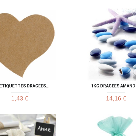
Aperçu rapide
Aperç


 ETIQUETTES DRAGEES...
1KG DRAGEES AMANDE
1,43 €
14,16 €
Aperçu rapide
Aperç

