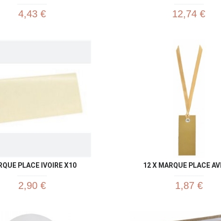
4,43 €
12,74 €
Aperçu rapide
Aperç


QUE PLACE IVOIRE X10
12 X MARQUE PLACE AVE
2,90 €
1,87 €