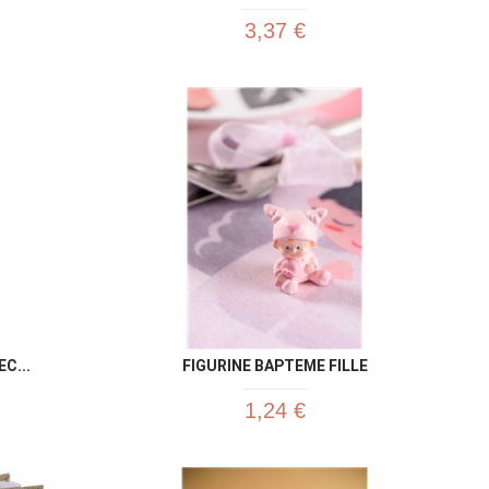
3,37 €
u rapide
Aperçu rapide

C...
FIGURINE BAPTEME FILLE
1,24 €