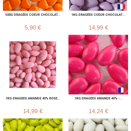
500G DRAGÉES COEUR CHOCOLAT...
1KG DRAGÉES COEUR CHOCOLAT...
5,90 €
14,99 €
1KG DRAGEES AMANDE 40% ROSE...
1KG DRAGEES AMANDE 40% -...
14,99 €
14,24 €