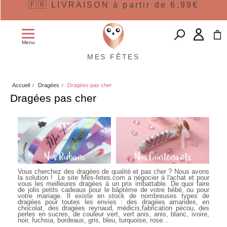
🇫🇷 LIVRAISON à partir de 6,99€
Menu
MES FÊTES
Accueil
Dragées
Dragées pas cher
Dragées pas cher
Vous cherchez des dragées de qualité et pas cher ? Nous avons
la solution ! Le site Mes-fetes.com a négocier à l'achat et pour
vous les meilleures dragées à un prix imbattable. De quoi faire
de jolis petits cadeaux pour le bâptème de votre bébé, ou pour
votre mariage. Il existe en stock de nombreuses types de
dragées pour toutes les envies : des dragées amandes, en
chocolat, des dragées reynaud, médicis,fabrication pécou, des
perles en sucres, de couleur vert, vert anis, anis, blanc, ivoire,
noir, fuchsia, bordeaux, gris, bleu, turquoise, rose...