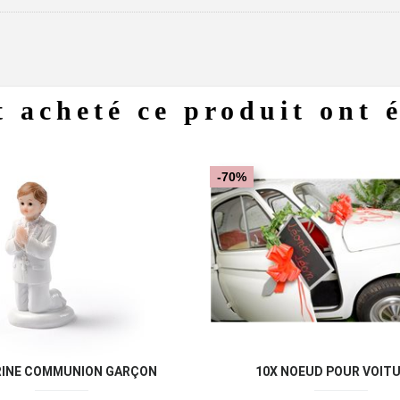
t acheté ce produit ont 
Aperçu rapide
Aperç


-70%
RINE COMMUNION GARÇON
10X NOEUD POUR VOITUR