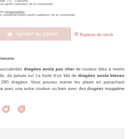
,99€ TTC - Colissimo
ours après validation de la commande.
uits
personnalisés
,
rs supplémentaires après validation de la commande.
Ajouter au panier


Rupture de stock
française
succulentes
dragées avola pas cher
de couleur bleu à moins
ilo, du jamais vu! La boite d'un kilo de
dragées avola bleues
n 280 dragées. Vous pouvez marier les plaisir en panachant
la
avec une autre couleur ou bien avec des
dragées nougatine
rtager
Tweet
Pinterest