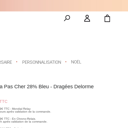
NOËL
RSAIRE
PERSONNALISATION
a Pas Cher 28% Bleu - Dragées Delorme
TTC
99€ TTC - Mondial Relay
 jours après validation de la commande.
99€ TTC - En Chrono-Relais.
2h après validation de la commande.