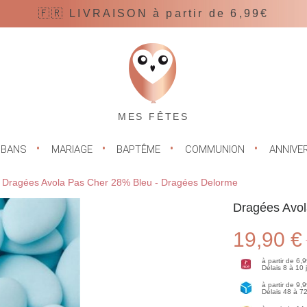
🇫🇷 LIVRAISON à partir de 6,99€
MES FÊTES
UBANS
MARIAGE
BAPTÊME
COMMUNION
ANNIVE
Dragées Avola Pas Cher 28% Bleu - Dragées Delorme
Dragées Avol
19,90 €
à partir de 6,
Délais 8 à 10
à partir de 9,
Délais 48 à 7