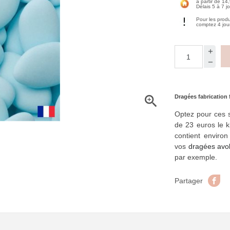
à partir de 14
Délais 5 à 7 j
Pour les prod
comptez 4 jou

Dragées fabrication 
Optez pour ces 
de 23 euros le k
contient enviro
vos
dragées avo
par exemple.
Pa
Partager