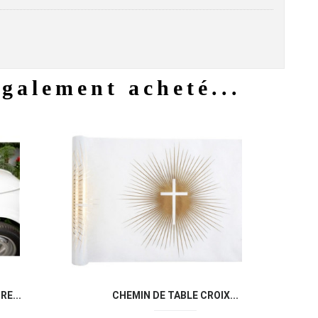
également acheté...
u rapide
Aperçu rapide

E...
CHEMIN DE TABLE CROIX...