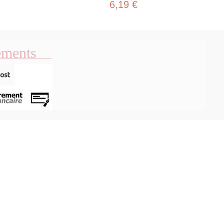
6,19 €
ements
u rapide
Aperçu rapide
