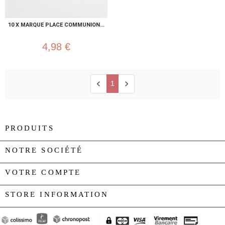
10 X MARQUE PLACE COMMUNION...
4,98 €
chevron_left
chevron_right
1
PRODUITS

NOTRE SOCIÉTÉ

VOTRE COMPTE

STORE INFORMATION
