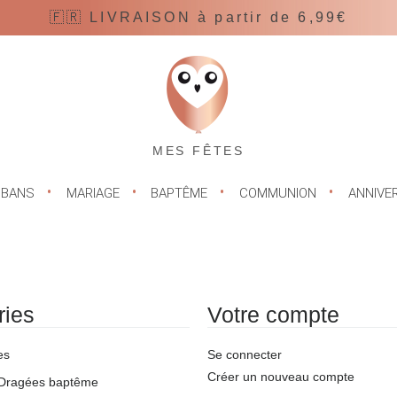
🇫🇷 LIVRAISON à partir de 6,99€
MES FÊTES
UBANS
MARIAGE
BAPTÊME
COMMUNION
ANNIVE
ries
Votre compte
es
Se connecter
Créer un nouveau compte
Dragées baptême