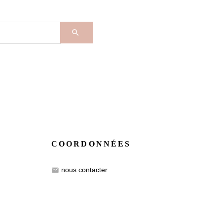

COORDONNÉES
nous contacter
email