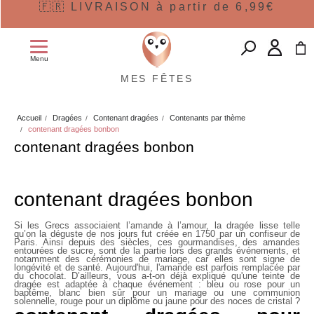
🇫🇷 LIVRAISON à partir de 6,99€
Menu
MES FÊTES
Accueil
Dragées
Contenant dragées
Contenants par thème
contenant dragées bonbon
contenant dragées bonbon
contenant dragées bonbon
Si les Grecs associaient l’amande à l’amour, la dragée lisse telle
qu’on la déguste de nos jours fut créée en 1750 par un confiseur de
Paris. Ainsi depuis des siècles, ces gourmandises, des amandes
entourées de sucre, sont de la partie lors des grands événements, et
notamment des cérémonies de mariage, car elles sont signe de
longévité et de santé. Aujourd'hui, l'amande est parfois remplacée par
du chocolat. D’ailleurs, vous a-t-on déjà expliqué qu'une teinte de
dragée est adaptée à chaque événement : bleu ou rose pour un
baptême, blanc bien sûr pour un mariage ou une communion
solennelle, rouge pour un diplôme ou jaune pour des noces de cristal ?