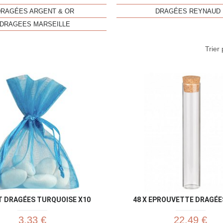
DRAGÉES ARGENT & OR
DRAGÉES REYNAUD
DRAGEES MARSEILLE
Trier 
Aperçu rapide
Aperç


 DRAGÉES TURQUOISE X10
48 X EPROUVETTE DRAGÉE
3,33 €
22,49 €