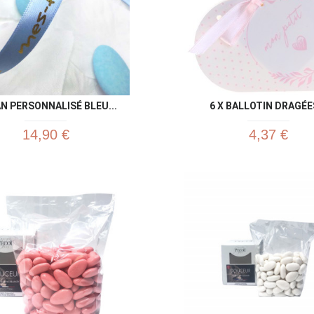
N PERSONNALISÉ BLEU...
6 X BALLOTIN DRAGÉES
14,90 €
4,37 €
Aperçu rapide
Aperç

