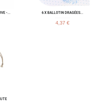
E -...
6 X BALLOTIN DRAGÉES...
4,37 €
u rapide
Aperçu rapide

JUTE