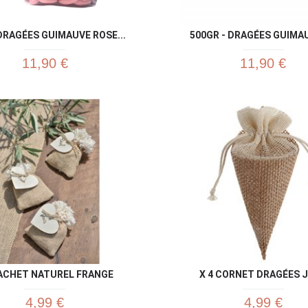
DRAGÉES GUIMAUVE ROSE...
500GR - DRAGÉES GUIMAUV
11,90 €
11,90 €
Aperçu rapide
Aperç


ACHET NATUREL FRANGE
X 4 CORNET DRAGÉES 
4,99 €
4,99 €