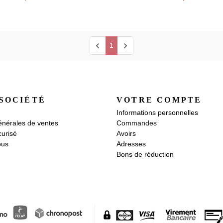
chevron_left
chevron_right
1
SOCIÉTÉ
VOTRE COMPTE
Informations personnelles
énérales de ventes
Commandes
urisé
Avoirs
ous
Adresses
Bons de réduction