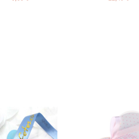
Aperçu rapide
Aperç

