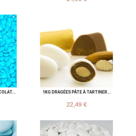
u rapide
Aperçu rapide

OLAT...
1KG DRAGÉES PÂTE À TARTINER...
22,49 €
u rapide
Aperçu rapide
