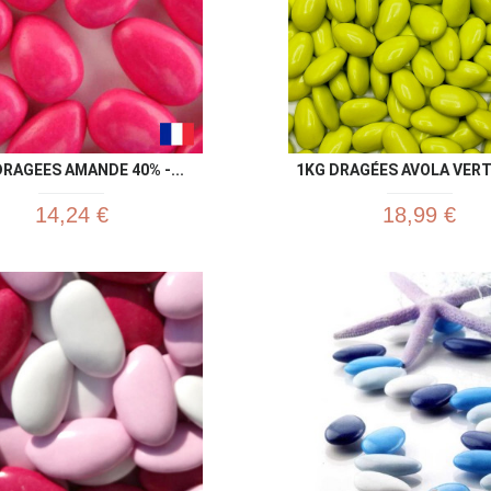
DRAGEES AMANDE 40% -...
1KG DRAGÉES AVOLA VERT 
14,24 €
18,99 €
Aperçu rapide
Aperç

