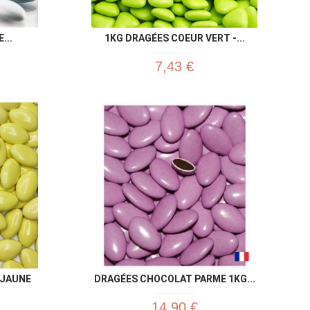
...
1KG DRAGÉES COEUR VERT -...
7,43 €
u rapide
Aperçu rapide

 JAUNE
DRAGÉES CHOCOLAT PARME 1KG...
14,90 €