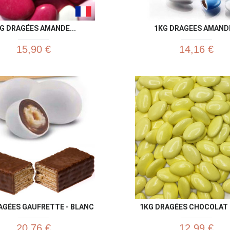
G DRAGÉES AMANDE...
1KG DRAGEES AMANDE
15,90 €
14,16 €
Aperçu rapide
Aperç


AGÉES GAUFRETTE - BLANC
1KG DRAGÉES CHOCOLAT
20,76 €
12,99 €