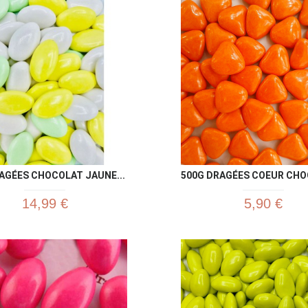
Aperçu rapide
Aperç


AGÉES CHOCOLAT JAUNE...
500G DRAGÉES COEUR CHOC
14,99 €
5,90 €
Aperçu rapide
Aperç

