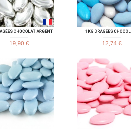
RAGÉES CHOCOLAT ARGENT
1 KG DRAGÉES CHOCOLA
19,90 €
12,74 €
Aperçu rapide
Aperç

