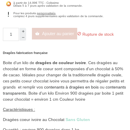
à partir de 14,99€ TTC - Colissimo
Délais 5 à 7 jours après validation de la commande.
Pour les produits
personnalisés
,
comptez 4 jours supplémentaires après validation de la commande.
Ajouter au panier


Rupture de stock
Dragées fabrication française
Boite d'un kilo de
dragées de couleur ivoire
. Ces dragées au
chocolat en forme de coeur sont composées d'un chocolat à 50%
de cacao. Idéales pour changer de la traditionnelle dragée ovale,
ces petits coeur chocolat ivoire vous permettra de régaler petits et
grands et remplir vos
contenants à dragées en bois
ou
contenants
transparents
. Boite d'un kilo Environ 900 dragées par boite 1 petit
coeur chocolat = environ 1 cm Couleur Ivoire
Caractéristiques :
Dragées coeur ivoire au Chocolat
Sans Gluten
Quantité : environ 900 dragées dans 1 kg