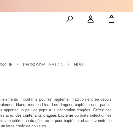
NOËL
RSAIRE
PERSONNALISATION
 éléments importants pour un baptême. Tradition encrée depuis
ralement blanc, rose ou bleu. Les dragées baptême sont parfois
r apporter un peu de peps à la décoration dragées. Offrez des
ves avec
des contenants dragées baptême
ou boîte sélectionnés
avola baptême ou dragées cœur pour baptême, chaque variété de
un large choix de couleurs.