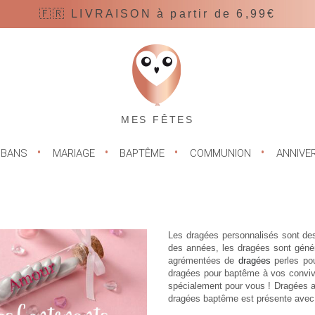
🇫🇷 LIVRAISON à partir de 6,99€
MES FÊTES
UBANS
MARIAGE
BAPTÊME
COMMUNION
ANNIVE
Les
dragées personnalisés
sont des
des années, les dragées sont géné
agrémentées de
dragées
perles pou
dragées pour baptême
à vos convi
spécialement pour vous ! Dragées 
dragées baptême est présente avec 