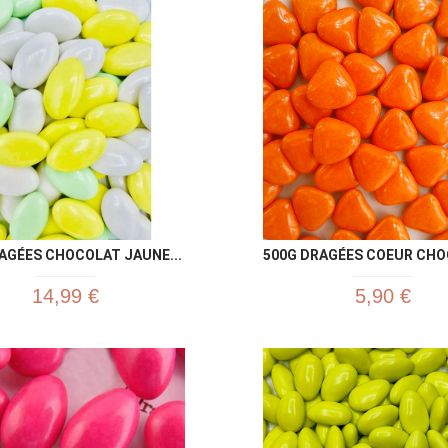
Aperçu rapide
Aperç


AGÉES CHOCOLAT JAUNE...
500G DRAGÉES COEUR CHOC
14,99 €
5,90 €
Aperçu rapide
Aperç

