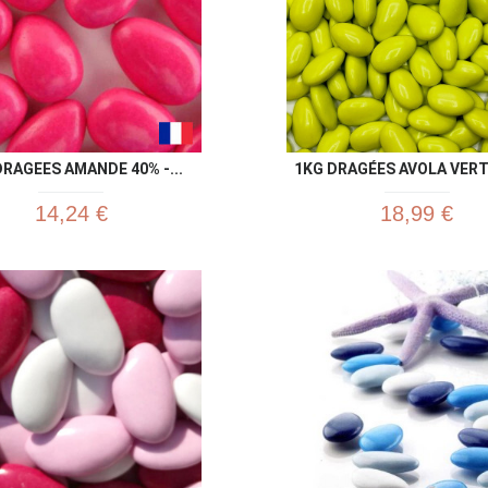
DRAGEES AMANDE 40% -...
1KG DRAGÉES AVOLA VERT 
14,24 €
18,99 €
Aperçu rapide
Aperç

