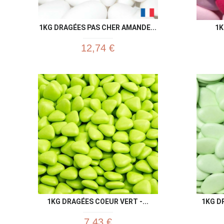
1KG DRAGÉES PAS CHER AMANDE...
1K
12,74 €
1KG DRAGÉES COEUR VERT -...
1KG D
7,43 €