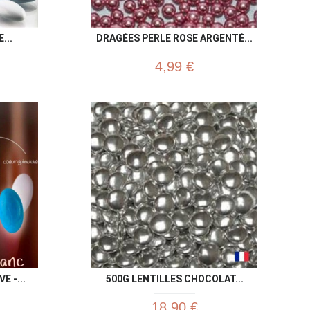
...
DRAGÉES PERLE ROSE ARGENTÉ...
4,99 €
u rapide
Aperçu rapide

E -...
500G LENTILLES CHOCOLAT...
18,90 €