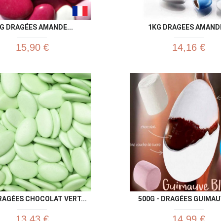
G DRAGÉES AMANDE...
1KG DRAGEES AMANDE
15,90 €
14,16 €
Aperçu rapide
Aperç


RAGÉES CHOCOLAT VERT...
500G - DRAGÉES GUIMAUV
13,43 €
14,99 €