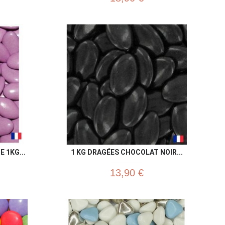
u rapide
Aperçu rapide

 1KG...
1 KG DRAGÉES CHOCOLAT NOIR...
13,90 €
u rapide
Aperçu rapide
