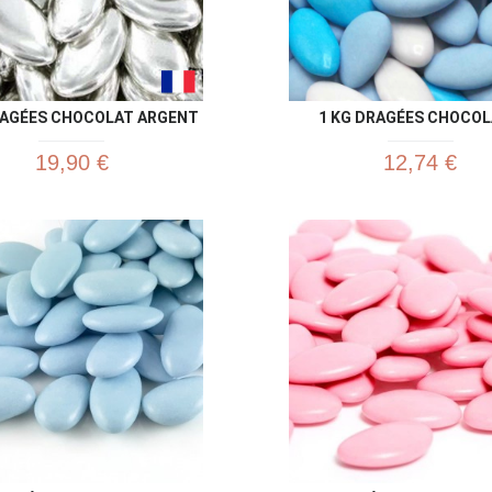
RAGÉES CHOCOLAT ARGENT
1 KG DRAGÉES CHOCOLA
19,90 €
12,74 €
Aperçu rapide
Aperç

