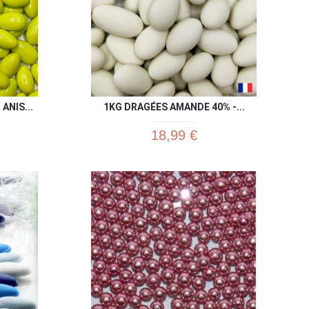
ANIS...
1KG DRAGÉES AMANDE 40% -...
18,99 €
u rapide
Aperçu rapide
