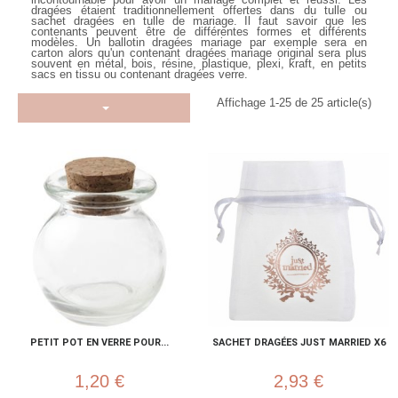
incontournable pour avoir un mariage complet et réussi. Les
dragées étaient traditionnellement offertes dans du tulle ou
sachet dragées en tulle de mariage
. Il faut savoir que les
contenants peuvent être de différentes formes et différents
modèles. Un
ballotin dragées mariage
par exemple sera en
carton alors qu'un contenant dragées mariage original sera plus
souvent en métal, bois, résine, plastique, plexi, kraft, en petits
sacs en tissu ou contenant dragées verre.
Affichage 1-25 de 25 article(s)
PETIT POT EN VERRE POUR...
SACHET DRAGÉES JUST MARRIED X6
1,20 €
2,93 €