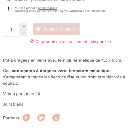
Délais 5 à 7 jours après validation de la commande.
Pour les produits
personnalisés
,
comptez 4 jours supplémentaires après validation de la commande.
Ajouter au panier


Ce produit est actuellement indisponible.
Pot à dragées en verre avec fermoir hermétique de 4,3 x 6 cm.
Ces
contenants à dragées verre fermeture métallique
s'adapteront à toutes les
deco de fête
et pourront être décorés à
souhait.
Vendu par lot de 24
Joint blanc
Partager
Tweet
Pinterest
Partager