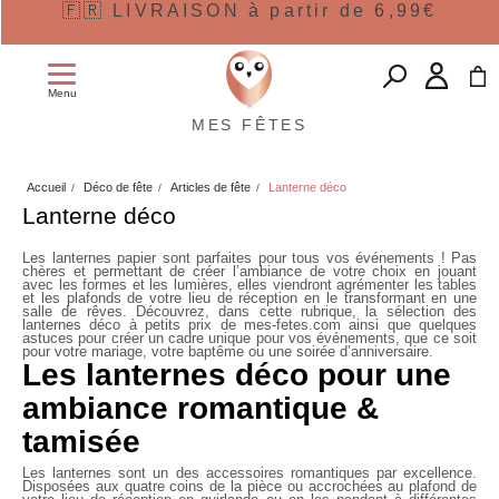
🇫🇷 LIVRAISON à partir de 6,99€
Menu
MES FÊTES
Accueil
Déco de fête
Articles de fête
Lanterne déco
Lanterne déco
Les lanternes papier sont parfaites pour tous vos événements ! Pas
chères et permettant de créer l’ambiance de votre choix en jouant
avec les formes et les lumières, elles viendront agrémenter les tables
et les plafonds de votre lieu de réception en le transformant en une
salle de rêves. Découvrez, dans cette rubrique, la sélection des
lanternes déco
à petits prix de mes-fetes.com ainsi que quelques
astuces pour créer un cadre unique pour vos événements, que ce soit
pour votre mariage, votre baptême ou une soirée d’anniversaire.
Les lanternes déco pour une
ambiance romantique &
tamisée
Les lanternes sont un des accessoires romantiques par excellence.
Disposées aux quatre coins de la pièce ou accrochées au plafond de