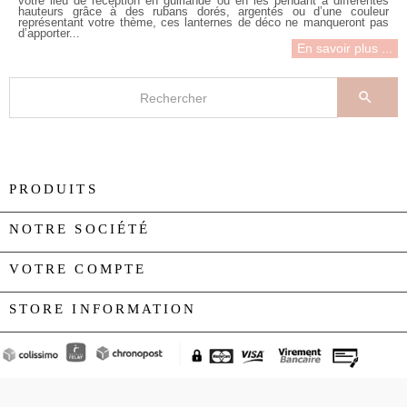
votre lieu de réception en guirlande ou en les pendant à différentes
hauteurs grâce à des rubans dorés, argentés ou d’une couleur
représentant votre thème, ces
lanternes de déco
ne manqueront pas
d’apporter...
En savoir plus ...

PRODUITS

NOTRE SOCIÉTÉ

VOTRE COMPTE

STORE INFORMATION
