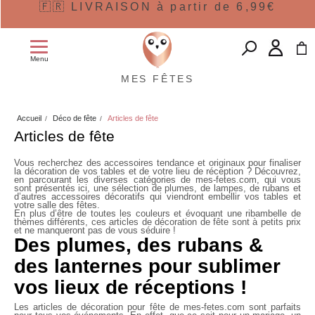
🇫🇷 LIVRAISON à partir de 6,99€
Menu
MES FÊTES
Accueil
Déco de fête
Articles de fête
Articles de fête
Vous recherchez des accessoires tendance et originaux pour finaliser
la décoration de vos tables et de votre lieu de réception ? Découvrez,
en parcourant les diverses catégories de mes-fetes.com, qui vous
sont présentés ici, une sélection de plumes, de lampes, de rubans et
d’autres accessoires décoratifs qui viendront embellir vos tables et
votre salle des fêtes.
En plus d’être de toutes les couleurs et évoquant une ribambelle de
thèmes différents, ces
articles de décoration de fête
sont à petits prix
et ne manqueront pas de vous séduire !
Des plumes, des rubans &
des lanternes pour sublimer
vos lieux de réceptions !
Les
articles de décoration pour fête
de mes-fetes.com sont parfaits