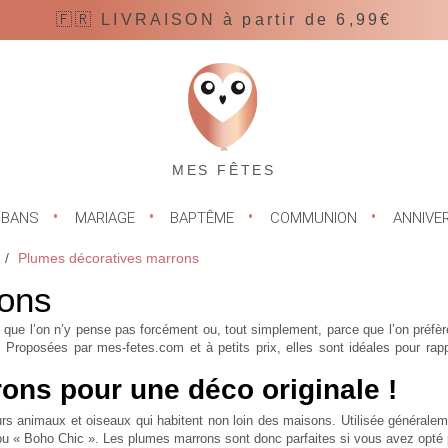
🇫🇷 LIVRAISON à partir de 6,99€
MES FÊTES
UBANS
MARIAGE
BAPTÊME
COMMUNION
ANNIVE
Plumes décoratives marrons
rons
que l’on n’y pense pas forcément ou, tout simplement, parce que l’on préfère
roposées par mes-fetes.com et à petits prix, elles sont idéales pour rappel
ons pour une déco originale !
ieurs animaux et oiseaux qui habitent non loin des maisons. Utilisée généra
 ou « Boho Chic ». Les
plumes marrons
sont donc parfaites si vous avez opté p