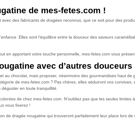
gatine de mes-fetes.com !
avec des fabricants de dragées reconnus, que ce soit pour des produits
nfance. Elles sont l’équilibre entre la douceur des saveurs caramélisés
tout en apportant votre touche personnelle, mes-fetes.com vous prése
nougatine avec d’autres douceurs
et au chocolat, mais proposer, néanmoins des gourmandises haut de 
gorie de mes-fetes.com ? Pas chères, elles séduiront vos convives, et
 déguster en toute tranquillité.
olorées de chez mes-fetes.com. N’oubliez pas que les seules limites à
s vous fixerez !
on de dragée nougatine qui trouveront parfaitement leur place lors de