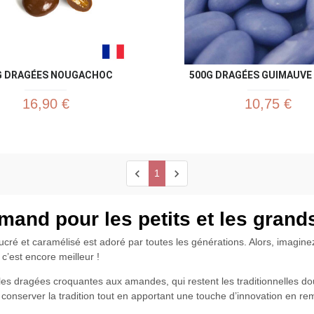
G DRAGÉES NOUGACHOC
500G DRAGÉES GUIMAUVE 
16,90 €
10,75 €
chevron_left
chevron_right
1
and pour les petits et les grands
ucré et caramélisé est adoré par toutes les générations. Alors, imagine
 c’est encore meilleur !
 les dragées croquantes aux amandes, qui restent les traditionnelles d
 conserver la tradition tout en apportant une touche d’innovation en re