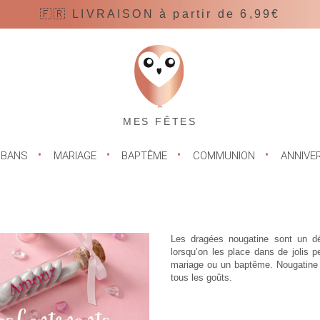
🇫🇷 LIVRAISON à partir de 6,99€
MES FÊTES
UBANS
MARIAGE
BAPTÊME
COMMUNION
ANNIVE
Les dragées nougatine sont un dé
lorsqu’on les place dans de jolis
mariage ou un baptême. Nougatine 
tous les goûts.