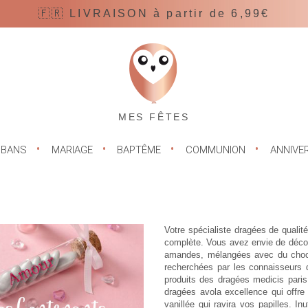
🇫🇷 LIVRAISON à partir de 6,99€
MES FÊTES
UBANS
MARIAGE
BAPTÊME
COMMUNION
ANNIVE
Votre spécialiste dragées de qual
complète. Vous avez envie de déco
amandes, mélangées avec du choco
recherchées par les connaisseurs 
produits des dragées medicis pari
dragées avola excellence qui offr
vanillée qui ravira vos papilles. I