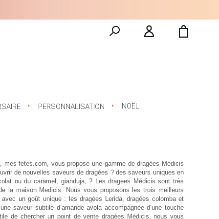
NOËL
RSAIRE
PERSONNALISATION
ité, mes-fetes.com, vous propose une gamme de dragées Médicis
uvrir de nouvelles saveurs de dragées ? des saveurs uniques en
lat ou du caramel, gianduja, ? Les
dragees Médicis
sont très
de la maison Medicis. Nous vous proposons les trois meilleurs
s avec un goût unique : les dragées Lerida, dragées colomba et
e une saveur subtile d’amande avola accompagnée d’une touche
nutile de chercher un
point de vente dragées Médicis
, nous vous