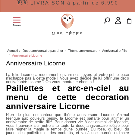
🇫🇷 LIVRAISON à partir de 6,99€
Menu
MES FÊTES
Accueil
Deco anniversaire pas cher
Thème anniversaire
Anniversaire Fille
Anniversaire Licorne
Anniversaire Licorne
La folie Licorne a récemment envahi nos foyers et votre petite puce
n'échappe pas à cette mode ! Vous avez décidé de lui offrir une
deco
anniversaire Licorne
? On vous montre le chemin !
Paillettes et arc-en-ciel au
menu de cette decoration
anniversaire Licorne
Rien de plus enchanteur que
thème anniversaire Licorne
. Animal
féérique aux couleurs pepsy, la Licorne est parfaite pour animer un
anniversaire de petite fille
. Pour donner vie à cet animal de légende,
vous trouverez sur notre site toute la deco anniversaire idéale pour
faire régner la magie le temps d'une journée. Du rose, du bleu, du
jaune, des paillettes et des confettis, et voilà une journée ordinaire