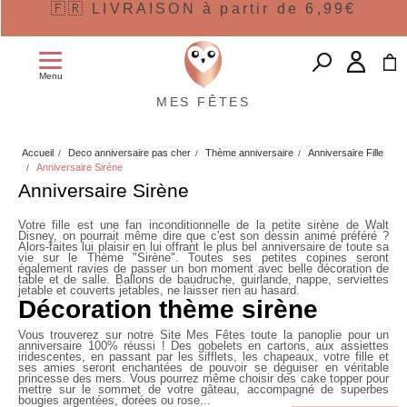
🇫🇷 LIVRAISON à partir de 6,99€
Menu
MES FÊTES
Accueil
Deco anniversaire pas cher
Thème anniversaire
Anniversaire Fille
Anniversaire Sirène
Anniversaire Sirène
Votre fille est une fan inconditionnelle de la petite sirène de Walt
Disney, on pourrait même dire que c'est son dessin animé préféré ?
Alors-faites lui plaisir en lui offrant le plus bel anniversaire de toute sa
vie sur le Thème "Sirène". Toutes ses petites copines seront
également ravies de passer un bon moment avec belle décoration de
table et de salle. Ballons de baudruche, guirlande, nappe, serviettes
jetable et couverts jetables, ne laisser rien au hasard.
Décoration thème sirène
Vous trouverez sur notre Site Mes Fêtes toute la panoplie pour un
anniversaire 100% réussi ! Des gobelets en cartons, aux assiettes
iridescentes, en passant par les sifflets, les chapeaux, votre fille et
ses amies seront enchantées de pouvoir se déguiser en véritable
princesse des mers. Vous pourrez même choisir des cake topper pour
mettre sur le sommet de votre gâteau, accompagné de superbes
bougies argentées, dorées ou rose...