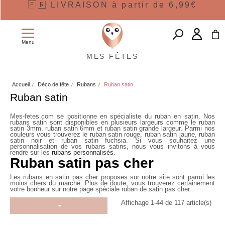
🇫🇷 LIVRAISON à partir de 6,99€
Menu
MES FÊTES
Accueil
Déco de fête
Rubans
Ruban satin
Ruban satin
Mes-fetes.com se positionne en spécialiste du
ruban en satin
. Nos
rubans satin sont disponibles en plusieurs largeurs comme le ruban
satin 3mm, ruban satin 6mm et
ruban satin grande largeur
. Parmi nos
couleurs vous trouverez le ruban satin rouge, ruban satin jaune,
ruban
satin noir
et ruban satin fuchsia. Si vous souhaitez une
personnalisation de vos rubans satins, nous vous invitons à vous
rendre sur les
rubans personnalisés
.
Ruban satin pas cher
Les rubans en satin pas cher proposes sur notre site sont parmi les
moins chers du marché. Plus de doute, vous trouverez certainement
votre bonheur sur notre page spéciale
ruban de satin pas cher.
Affichage 1-44 de 117 article(s)