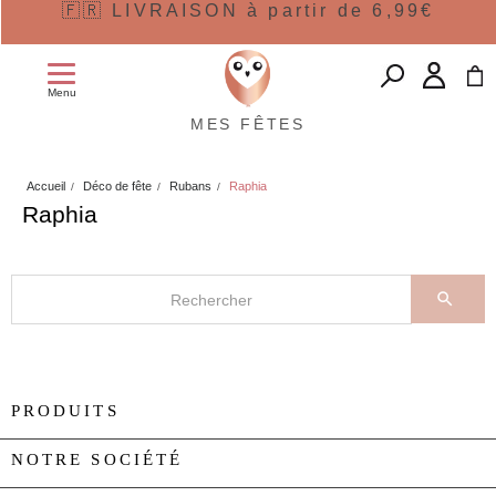
🇫🇷 LIVRAISON à partir de 6,99€
Menu
MES FÊTES
Accueil
Déco de fête
Rubans
Raphia
Raphia

PRODUITS

NOTRE SOCIÉTÉ
