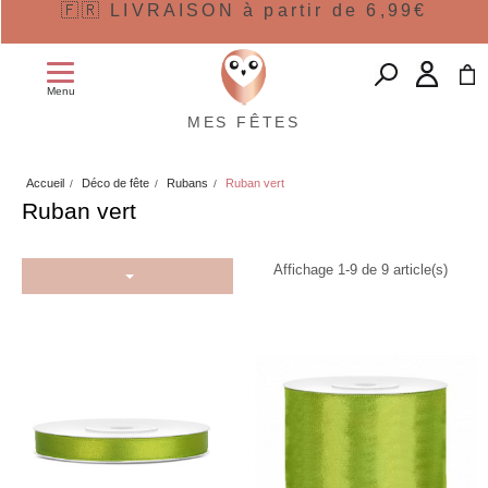
🇫🇷 LIVRAISON à partir de 6,99€
Menu
MES FÊTES
Accueil
Déco de fête
Rubans
Ruban vert
Ruban vert
Affichage 1-9 de 9 article(s)