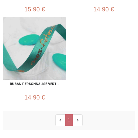
15,90 €
14,90 €
RUBAN PERSONNALISÉ VERT...
14,90 €
chevron_left
chevron_right
1