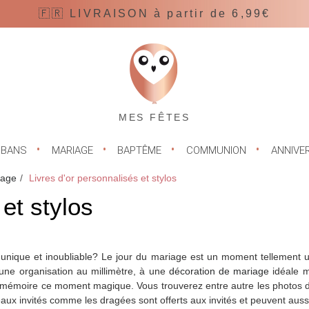
🇫🇷 LIVRAISON à partir de 6,99€
MES FÊTES
UBANS
MARIAGE
BAPTÊME
COMMUNION
ANNIVE
iage
Livres d'or personnalisés et stylos
et stylos
nique et inoubliable? Le jour du mariage est un moment tellement uni
 une organisation au millimètre, à une 
décoration de mariage
 idéale m
 mémoire ce moment magique. Vous trouverez entre autre les photos de
x invités comme les dragées sont offerts aux invités et peuvent aussi êt