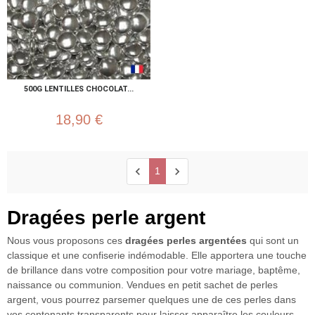
500G LENTILLES CHOCOLAT...
18,90 €
chevron_left
chevron_right
1
Dragées perle argent
Nous vous proposons ces
dragées perles argentées
qui sont un
classique et une confiserie indémodable. Elle apportera une touche
de brillance dans votre composition pour votre mariage, baptême,
naissance ou communion. Vendues en petit sachet de perles
argent, vous pourrez parsemer quelques une de ces perles dans
vos contenants transparents pour laisser apparaître les couleurs.