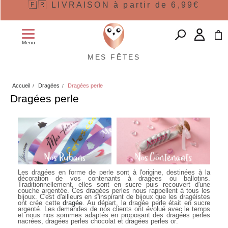
🇫🇷 LIVRAISON à partir de 6,99€
Menu
MES FÊTES
Accueil
Dragées
Dragées perle
Dragées perle
Les
dragées en forme de perle
sont à l'origine, destinées à la
décoration de vos contenants à dragées ou ballotins.
Traditionnellement, elles sont en sucre puis recouvert d'une
couche argentée. Ces dragées perles nous rappellent à tous les
bijoux. C'est d'ailleurs en s'inspirant de bijoux que les dragéistes
ont crée cette
dragée
. Au départ, la dragée perle était en sucre
argenté. Les demandes de nos clients ont évolué avec le temps
et nous nos sommes adaptés en proposant des
dragées perles
nacrées
,
dragées perles chocolat
et
dragées perles or
.