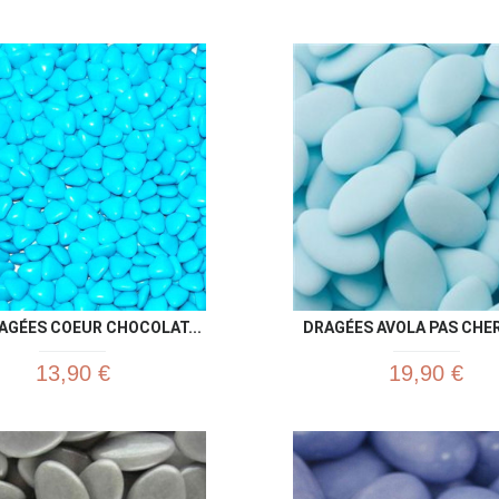
Aperçu rapide
Aperç


AGÉES COEUR CHOCOLAT...
DRAGÉES AVOLA PAS CHER 
13,90 €
19,90 €
Aperçu rapide
Aperç

