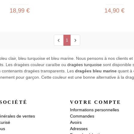
18,99 €
14,90 €
chevron_left
chevron_right
1
leu clair, bleu turquoise et bleu marine. Nous pensons à nos clients e
nts. Les dragées couleur caraïbe ou
dragées turquoise
sont disponible 
es contenants dragées transparents. Les
dragées bleu marine
quant à e
nement pour garçon. Cette couleur est une bonne alternative à la dragé
SOCIÉTÉ
VOTRE COMPTE
Informations personnelles
énérales de ventes
Commandes
urisé
Avoirs
ous
Adresses