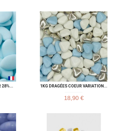
u rapide
Aperçu rapide

28%...
1KG DRAGÉES COEUR VARIATION...
18,90 €
u rapide
Aperçu rapide
