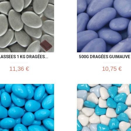
ASSEES 1 KG DRAGÉES...
500G DRAGÉES GUIMAUVE 
11,36 €
10,75 €
Aperçu rapide
Aperç

