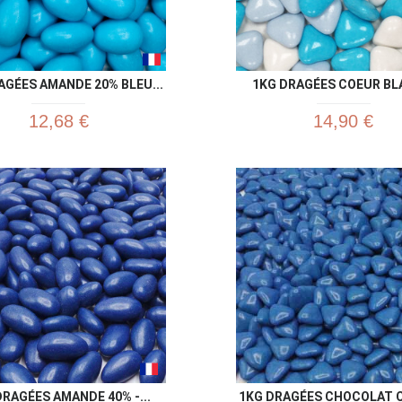
AGÉES AMANDE 20% BLEU...
1KG DRAGÉES COEUR BLA
12,68 €
14,90 €
Aperçu rapide
Aperç


DRAGÉES AMANDE 40% -...
1KG DRAGÉES CHOCOLAT C