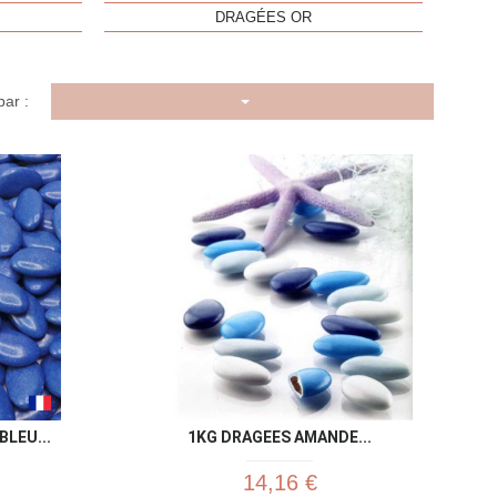
DRAGÉES OR
par :
u rapide
Aperçu rapide

LEU...
1KG DRAGEES AMANDE...
14,16 €