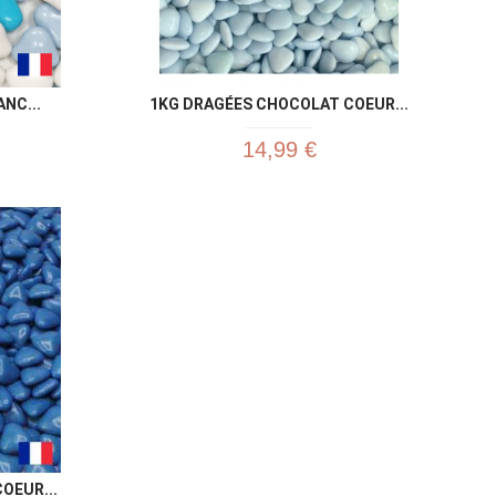
NC...
1KG DRAGÉES CHOCOLAT COEUR...
14,99 €
u rapide
Aperçu rapide

OEUR...