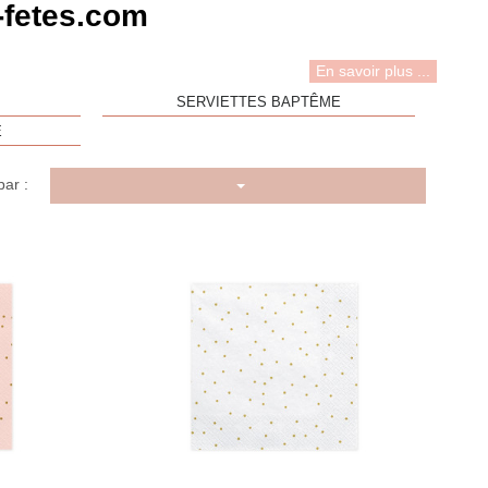
-fetes.com
En savoir plus ...
SERVIETTES BAPTÊME
E
par :
u rapide
Aperçu rapide
