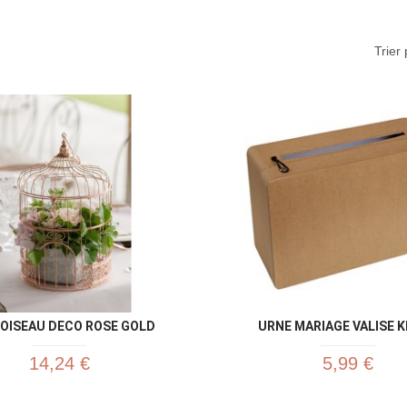
Trier 
Aperçu rapide
Aperç


 OISEAU DECO ROSE GOLD
URNE MARIAGE VALISE 
14,24 €
5,99 €