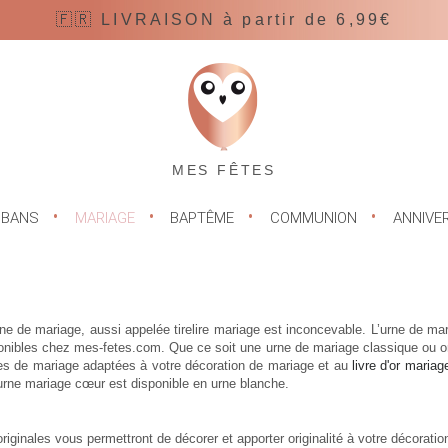
🇫🇷 LIVRAISON à partir de 6,99€
MES FÊTES
UBANS
MARIAGE
BAPTÊME
COMMUNION
ANNIVE
rne de mariage, aussi appelée
tirelire mariage
est inconcevable. L’
urne de mar
onibles chez mes-fetes.com. Que ce soit une urne de mariage classique ou ori
rnes de mariage adaptées à votre décoration de mariage et au
livre d'or mariag
urne mariage cœur est disponible en urne blanche.
ginales vous permettront de décorer et apporter originalité à votre décoration.