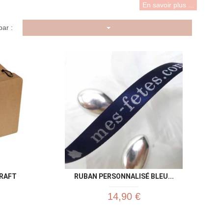
En savoir plus ...
par :
u rapide
Aperçu rapide

KRAFT
RUBAN PERSONNALISÉ BLEU...
14,90 €