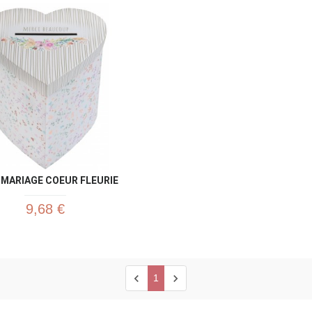
Aperçu rapide
Aperç


 MARIAGE COEUR FLEURIE
9,68 €
chevron_left
chevron_right
1