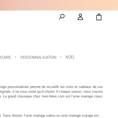
NOËL
RSAIRE
PERSONNALISATION
iage personnalisée
permet de recueillir les mots et cadeaux de vos
ginale, il ne vous reste qu’à choisir. A chaque saison, nous voyons
e
. Le grand classique chez mes-fetes.com est l’
urne mariage cœur
,
 Sans hésiter, l’
urne mariage valise
ou
urne mariage voyage
est...