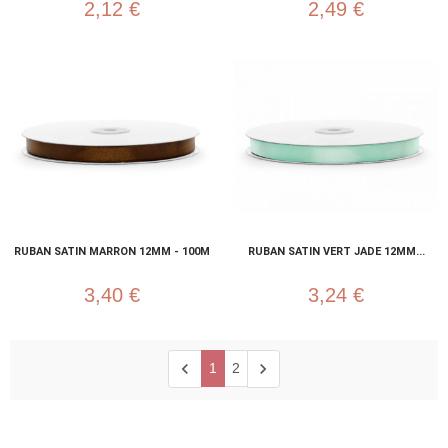
2,12 €
2,49 €
RUBAN SATIN MARRON 12MM - 100M
RUBAN SATIN VERT JADE 12MM...
3,40 €
3,24 €
chevron_left
chevron_right
1
2