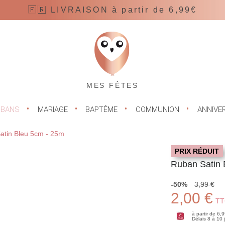
🇫🇷 LIVRAISON à partir de 6,99€
MES FÊTES
UBANS
MARIAGE
BAPTÊME
COMMUNION
ANNIVE
atin Bleu 5cm - 25m
PRIX RÉDUIT
Ruban Satin 
-50%
3,99 €
2,00 €
TT
à partir de 6,
Délais 8 à 10