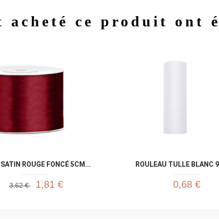
t acheté ce produit ont 
Aperçu rapide
Aperç


SATIN ROUGE FONCÉ 5CM...
ROULEAU TULLE BLANC 9 
1,81 €
0,68 €
3,62 €