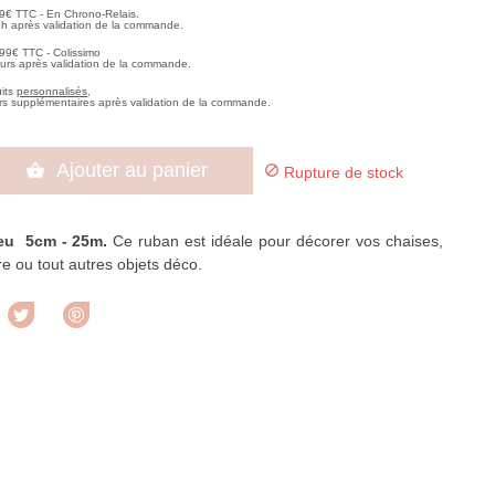
99€ TTC - En Chrono-Relais.
2h après validation de la commande.
,99€ TTC - Colissimo
ours après validation de la commande.
uits
personnalisés
,
rs supplémentaires après validation de la commande.
Ajouter au panier


Rupture de stock
eu 5cm - 25m.
Ce ruban est idéale pour décorer vos chaises,
ure ou tout autres objets déco.
rtager
Tweet
Pinterest