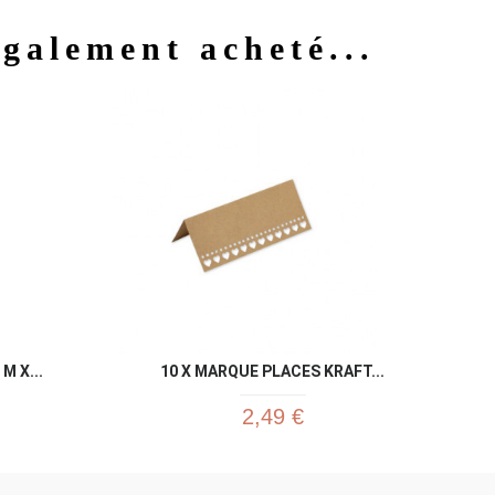
également acheté...
u rapide
Aperçu rapide

M X...
10 X MARQUE PLACES KRAFT...
2,49 €