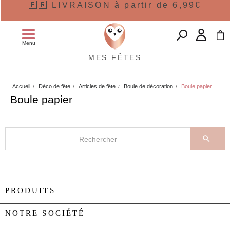
🇫🇷 LIVRAISON à partir de 6,99€
Menu
MES FÊTES
Accueil
Déco de fête
Articles de fête
Boule de décoration
Boule papier
Boule papier

PRODUITS

NOTRE SOCIÉTÉ
