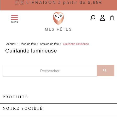
🇫🇷 LIVRAISON à partir de 6,99€
Menu
MES FÊTES
Accueil
Déco de fête
Articles de fête
Guirlande lumineuse
Guirlande lumineuse

PRODUITS

NOTRE SOCIÉTÉ
