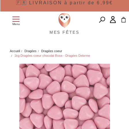
🇫🇷 LIVRAISON à partir de 6,99€
Menu
MES FÊTES
Accueil
Dragées
Dragées coeur
1kg Dragées coeur chocolat Rose - Dragées Delorme