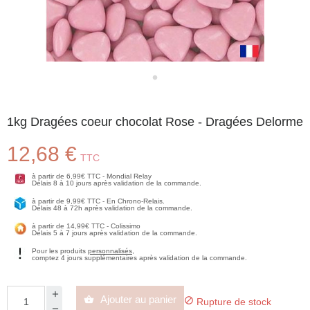
1kg Dragées coeur chocolat Rose - Dragées Delorme
12,68 €
TTC
à partir de 6,99€ TTC - Mondial Relay
Délais 8 à 10 jours après validation de la commande.
à partir de 9,99€ TTC - En Chrono-Relais.
Délais 48 à 72h après validation de la commande.
à partir de 14,99€ TTC - Colissimo
Délais 5 à 7 jours après validation de la commande.
Pour les produits
personnalisés
,
comptez 4 jours supplémentaires après validation de la commande.
Ajouter au panier


Rupture de stock