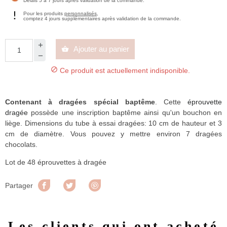
Délais 5 à 7 jours après validation de la commande.
Pour les produits
personnalisés
,
comptez 4 jours supplémentaires après validation de la commande.
Ajouter au panier


Ce produit est actuellement indisponible.
Contenant à dragées spécial baptême
. Cette
éprouvette
dragée
possède une inscription baptême ainsi qu'un bouchon en
liège. Dimensions du tube à essai dragées: 10 cm de hauteur et 3
cm de diamètre. Vous pouvez y mettre environ 7 dragées
chocolats.
Lot de 48 éprouvettes à dragée
Partager
Tweet
Pinterest
Partager
Les clients qui ont acheté