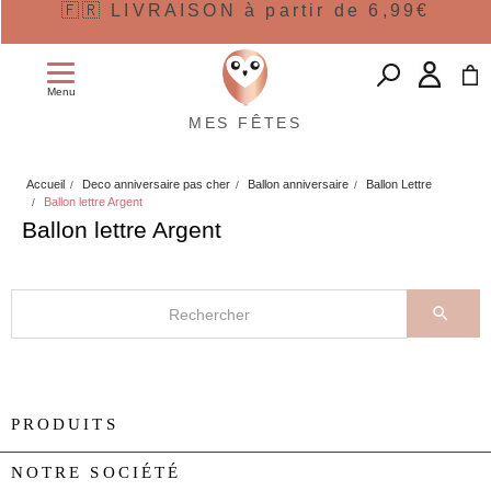
🇫🇷 LIVRAISON à partir de 6,99€
Menu
MES FÊTES
Accueil
Deco anniversaire pas cher
Ballon anniversaire
Ballon Lettre
Ballon lettre Argent
Ballon lettre Argent

PRODUITS

NOTRE SOCIÉTÉ
