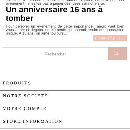
ça risque d'être énorme. Pour vous aider à décorer une salle pour cet
évènement, n'hésitez pas à piquer des idées sur notre site.
Un anniversaire 16 ans à
tomber
Pour célébrer un évènement de cette importance, mieux vaut bien
vous armer et dégoter les éléments qui sauront rendre cette occasion
unique. A 16 ans, on aime toujours...
En savoir plus ...

PRODUITS

NOTRE SOCIÉTÉ

VOTRE COMPTE

STORE INFORMATION
