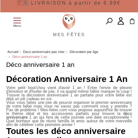
🇫🇷 LIVRAISON à partir de 6,99€
Menu
MES FÊTES
Accueil
Deco anniversaire pas cher
Décoration par âge
Déco anniversaire 1 an
Déco anniversaire 1 an
Décoration Anniversaire 1 An
Votre petit bout'chou vient d'avoir 1 an ! Entre l'envie de pleurer
d'émotion et d'hurler de joie, il va quand même falloir marquer le coup !
Trouver la décoration anniversaire 1 an parfaite pour votre bébé est
déjà un joli cadeau en soi.
Vous vous faites une joie de pouvoir organiser le
premier anniversaire
de votre bébé mais vous ne savez pas comment vous y prendre ?
Pas de problème ! Mes-fetes.com vous propose aujourd'hui de trouver
le thème idéal et les accessoires parfaits pour trouver la
déco
anniversaire
1 an qui fera de cette journée une date exceptionnelle !
Quel bonheur que de réunir famille et amis autour de votre merveille
afin de célébrer cette première année !
Toutes les déco anniversaire