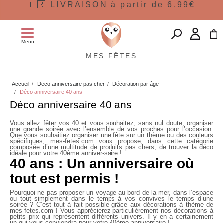
🇫🇷 LIVRAISON à partir de 6,99€
Menu
MES FÊTES
Accueil
Deco anniversaire pas cher
Décoration par âge
Déco anniversaire 40 ans
Déco anniversaire 40 ans
Vous allez fêter vos 40 et vous souhaitez, sans nul doute, organiser
une grande soirée avec l’ensemble de vos proches pour l’occasion.
Que vous souhaitiez organiser une fête sur un thème ou des couleurs
spécifiques, mes-fetes.com vous propose, dans cette catégorie
composée d’une multitude de produits pas chers, de trouver la déco
idéale pour votre 40ème anniver-saire !
40 ans : Un anniversaire où
tout est permis !
Pourquoi ne pas proposer un voyage au bord de la mer, dans l’espace
ou tout simplement dans le temps à vos convives le temps d’une
soirée ? C’est tout à fait possible grâce aux décorations à thème de
mes-fetes.com ! Vous apprécierez particulièrement nos décorations à
petits prix qui représentent différents univers. Il y en a certainement
un qui vous conviendra pour votre
40ème anniversaire
!