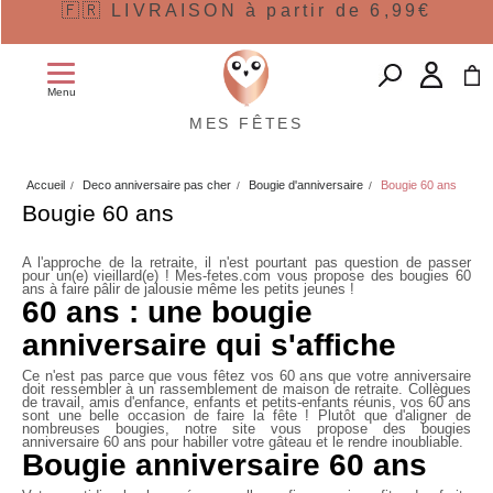
🇫🇷 LIVRAISON à partir de 6,99€
Menu
MES FÊTES
Accueil
Deco anniversaire pas cher
Bougie d'anniversaire
Bougie 60 ans
Bougie 60 ans
A l'approche de la retraite, il n'est pourtant pas question de passer
pour un(e) vieillard(e) ! Mes-fetes.com vous propose des
bougies 60
ans
à faire pâlir de jalousie même les petits jeunes !
60 ans : une bougie
anniversaire qui s'affiche
Ce n'est pas parce que vous fêtez vos 60 ans que votre anniversaire
doit ressembler à un rassemblement de maison de retraite. Collègues
de travail, amis d'enfance, enfants et petits-enfants réunis, vos 60 ans
sont une belle occasion de faire la fête ! Plutôt que d'aligner de
nombreuses bougies, notre site vous propose des
bougies
anniversaire 60 ans
pour habiller votre gâteau et le rendre inoubliable.
Bougie anniversaire 60 ans