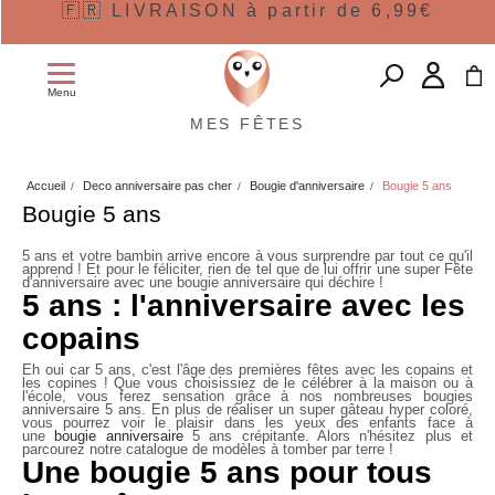
🇫🇷 LIVRAISON à partir de 6,99€
Menu
MES FÊTES
Accueil
Deco anniversaire pas cher
Bougie d'anniversaire
Bougie 5 ans
Bougie 5 ans
5 ans et votre bambin arrive encore à vous surprendre par tout ce qu'il
apprend ! Et pour le féliciter, rien de tel que de lui offrir une super Fête
d'anniversaire avec une bougie anniversaire qui déchire !
5 ans : l'anniversaire avec les
copains
Eh oui car 5 ans, c'est l'âge des premières fêtes avec les copains et
les copines ! Que vous choisissiez de le célébrer à la maison ou à
l'école, vous ferez sensation grâce à nos nombreuses
bougies
anniversaire 5 ans
. En plus de réaliser un super gâteau hyper coloré,
vous pourrez voir le plaisir dans les yeux des enfants face à
une
bougie anniversaire
5 ans crépitante. Alors n'hésitez plus et
parcourez notre catalogue de modèles à tomber par terre !
Une bougie 5 ans pour tous