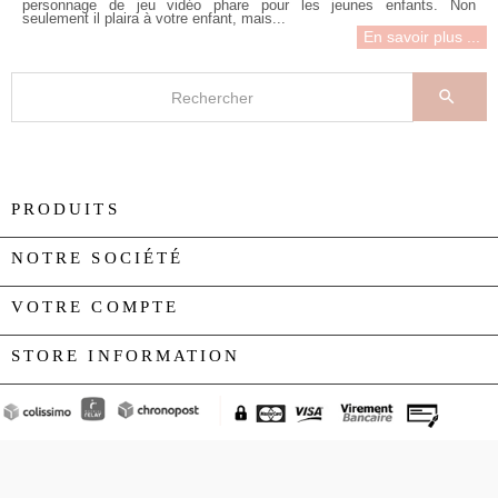
personnage de jeu vidéo phare pour les jeunes enfants. Non
seulement il plaira à votre enfant, mais...
En savoir plus ...

PRODUITS

NOTRE SOCIÉTÉ

VOTRE COMPTE

STORE INFORMATION
