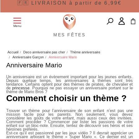
🇫🇷 LIVRAISON à partir de 6,99€
Menu
MES FÊTES
Accueil
Deco anniversaire pas cher
Thème anniversaire
Anniversaire Garçon
Anniversaire Mario
Anniversaire Mario
Un anniversaire est un évènement important pour les jeunes enfants.
Depuis quelque temps, les anniversaires à thèmes sont très
tendance. Certains optent pour des thèmes de pirates, de chevalier et
de
princesse
. Pourquoi ne pas essayer un anniversaire portant sur le
thème de Mario Bros ?
Comment choisir un thème ?
Trouver un thème pour l’anniversaire de son enfant n’est pas une
mission facile pour les parents. Non seulement, vous devez
considérer les goûts de votre enfant, mais aussi ceux des invitées.
Comment procéder ? Commencer par lister les passions de votre
enfant sur un bloc-note. Ensuite, tentez de découvrir ses héros et ses
héroïnes préférés.
Est-ce qu’il est passionné par les jeux vidéo ? Il devrait apprécier un
anniversaire arborant le thème «
Super Mario
». Ce dernier est un